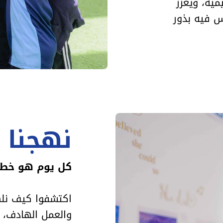
مية، ويعزز
س فيه بذور
نهجنا 
كل يوم هو خطو
اكتشفوا كيف نلهم
والعمل الهادف، و