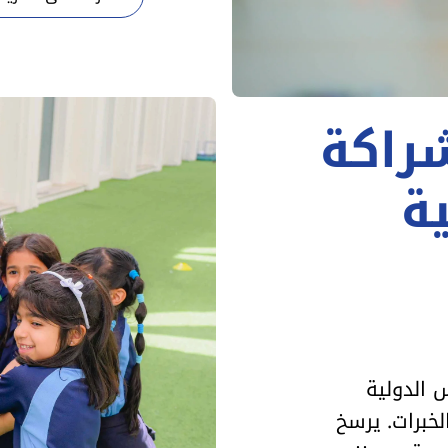
راكة
ة
 الدولية
لخبرات. يرسخ