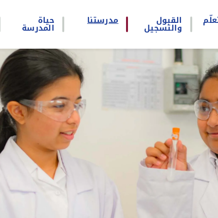
علّم
القبول
مدرستنا
حياة
والتسجيل
المدرسة